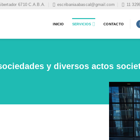
Libertador 6710 C.A.B.A.
escribaniaabascal@gmail.com
11 329
INICIO
SERVICIOS
CONTACTO
sociedades y diversos actos socie