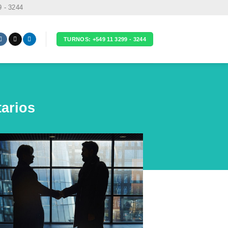
9 - 3244
TURNOS: +549 11 3299 - 3244
tarios