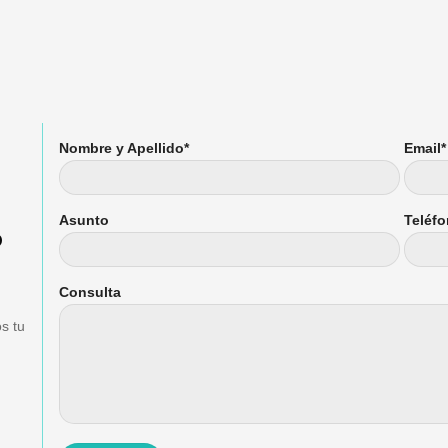
Nombre y Apellido*
Email*
Asunto
Teléf
O
Consulta
s tu